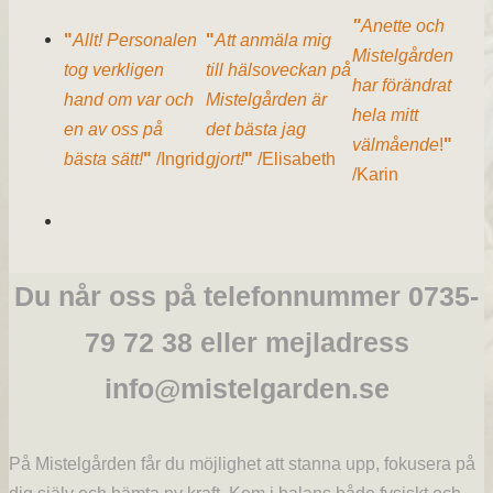
"
Anette och
"
Allt! Personalen
"
Att anmäla mig
Mistelgården
tog verkligen
till hälsoveckan på
har förändrat
hand om var och
Mistelgården är
hela mitt
en av oss på
det bästa jag
välmående
!
"
bästa sätt!
"
/Ingrid
gjort!
"
/Elisabeth
/Karin
Du når oss på telefonnummer 0735-
79 72 38 eller mejladress
info@mistelgarden.se
På Mistelgården får du möjlighet att stanna upp, fokusera på
dig själv och hämta ny kraft. Kom i balans både fysiskt och