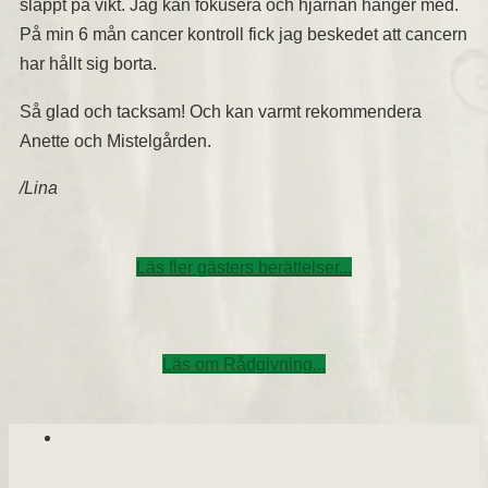
släppt på vikt. Jag kan fokusera och hjärnan hänger med.
På min 6 mån cancer kontroll fick jag beskedet att cancern
har hållt sig borta.
Så glad och tacksam! Och kan varmt rekommendera
Anette och Mistelgården.
/Lina
Läs fler gästers berättelser...
Läs om Rådgivning...