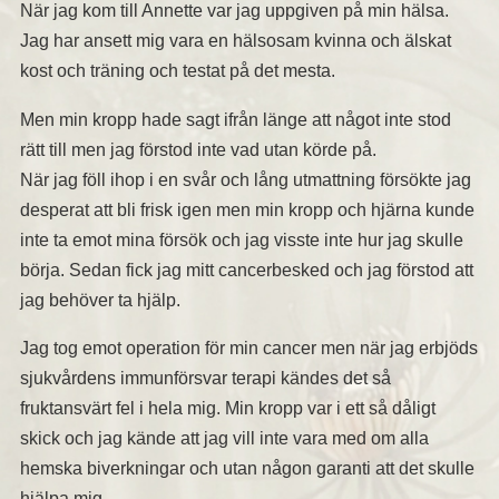
När jag kom till Annette var jag uppgiven på min hälsa.
Jag har ansett mig vara en hälsosam kvinna och älskat
kost och träning och testat på det mesta.
Men min kropp hade sagt ifrån länge att något inte stod
rätt till men jag förstod inte vad utan körde på.
När jag föll ihop i en svår och lång utmattning försökte jag
desperat att bli frisk igen men min kropp och hjärna kunde
inte ta emot mina försök och jag visste inte hur jag skulle
börja. Sedan fick jag mitt cancerbesked och jag förstod att
jag behöver ta hjälp.
Jag tog emot operation för min cancer men när jag erbjöds
sjukvårdens immunförsvar terapi kändes det så
fruktansvärt fel i hela mig. Min kropp var i ett så dåligt
skick och jag kände att jag vill inte vara med om alla
hemska biverkningar och utan någon garanti att det skulle
hjälpa mig.