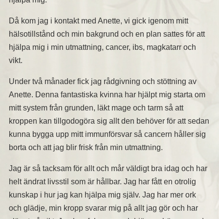
Då kom jag i kontakt med Anette, vi gick igenom mitt
hälsotillstånd och min bakgrund och en plan sattes för att
hjälpa mig i min utmattning, cancer, ibs, magkatarr och
vikt.
Under två månader fick jag rådgivning och stöttning av
Anette. Denna fantastiska kvinna har hjälpt mig starta om
mitt system från grunden, läkt mage och tarm så att
kroppen kan tillgodogöra sig allt den behöver för att sedan
kunna bygga upp mitt immunförsvar så cancern håller sig
borta och att jag blir frisk från min utmattning.
Jag är så tacksam för allt och mår väldigt bra idag och har
helt ändrat livsstil som är hållbar. Jag har fått en otrolig
kunskap i hur jag kan hjälpa mig själv. Jag har mer ork
och glädje, min kropp svarar mig på allt jag gör och har