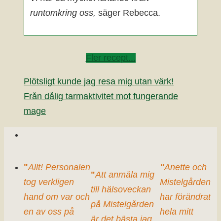
runtomkring oss,
säger Rebecca.
Fler recept...
Plötsligt kunde jag resa mig utan värk!
Från dålig tarmaktivitet mot fungerande
mage
"
Allt! Personalen
"
Anette och
"
Att anmäla mig
tog verkligen
Mistelgården
till hälsoveckan
hand om var och
har förändrat
på Mistelgården
en av oss på
hela mitt
är det bästa jag