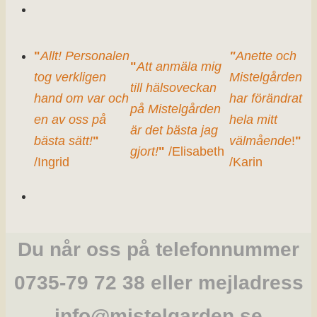
"
Allt! Personalen
"
Anette och
"
Att anmäla mig
tog verkligen
Mistelgården
till hälsoveckan
hand om var och
har förändrat
på Mistelgården
en av oss på
hela mitt
är det bästa jag
bästa sätt!
"
välmående
!
"
gjort!
"
/Elisabeth
/Ingrid
/Karin
Du når oss på telefonnummer
0735-79 72 38 eller mejladress
info@mistelgarden.se