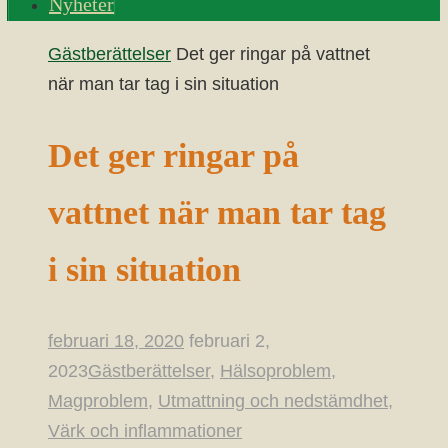
Nyheter
Home
Gästberättelser
Det ger ringar på vattnet
när man tar tag i sin situation
Det ger ringar på
vattnet när man tar tag
i sin situation
februari 18, 2020
februari 2,
2023
Gästberättelser
,
Hälsoproblem
,
Magproblem
,
Utmattning och nedstämdhet
,
Värk och inflammationer