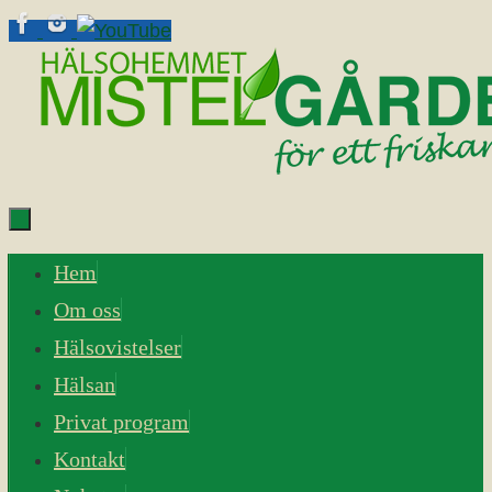
Skip
to
content
Skip
Hem
to
Om oss
content
Hälsovistelser
Hälsan
Privat program
Kontakt