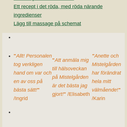
Ett recept i det röda, med röda närande
ingredienser
Lägg till massage på schemat
"
Allt! Personalen
"
Anette och
"
Att anmäla mig
tog verkligen
Mistelgården
till hälsoveckan
hand om var och
har förändrat
på Mistelgården
en av oss på
hela mitt
är det bästa jag
bästa sätt!
"
välmående
!
"
gjort!
"
/Elisabeth
/Ingrid
/Karin