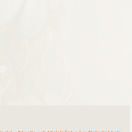
tid?
ytande form