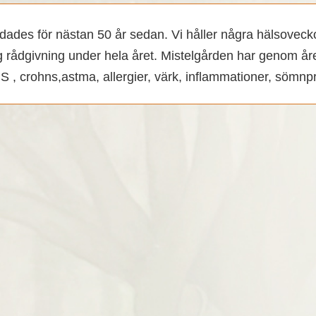
des för nästan 50 år sedan. Vi håller några hälsoveckor p
g rådgivning under hela året.
Mistelgården har genom åre
 , crohns,astma, allergier, värk, inflammationer, sömn