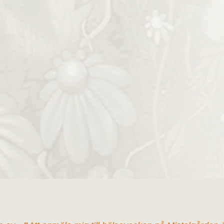
r du närvarande under din mål
Din start på dagen…
stagenötter
Det gula guldet i fl