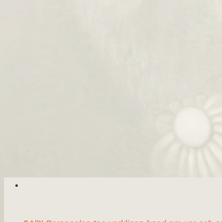
En livsförändrande vecka
Ä
Grillad Aubergineschnitzel
Chokladbar med rostade pi