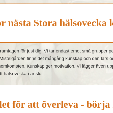
r nästa Stora hälsovecka 
ramtagen för just dig. Vi tar endast emot små grupper per
istelgården finns det mångårig kunskap och den lärs också
 hemkomsten. Kunskap ger motivation. Vi lägger även upp e
t hälsoveckan är slut.
let för att överleva - börja