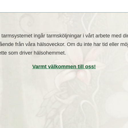
 i tarmsystemet ingår tarmsköljningar i vårt arbete med d
ående från våra hälsoveckor. Om du inte har tid eller m
ette som driver hälsohemmet.
Varmt välkommen till oss!
rysselkål
Krånglande högt blod