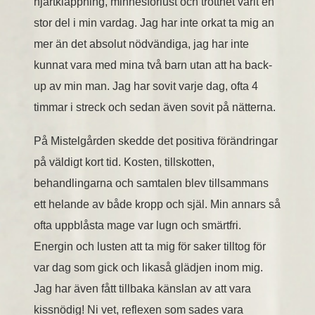
hjärtklappning, minnesförlust och trötthet varit en
stor del i min vardag. Jag har inte orkat ta mig an
mer än det absolut nödvändiga, jag har inte
kunnat vara med mina två barn utan att ha back-
up av min man. Jag har sovit varje dag, ofta 4
timmar i streck och sedan även sovit på nätterna.
På Mistelgården skedde det positiva förändringar
på väldigt kort tid. Kosten, tillskotten,
behandlingarna och samtalen blev tillsammans
ett helande av både kropp och själ. Min annars så
ofta uppblåsta mage var lugn och smärtfri.
Energin och lusten att ta mig för saker tilltog för
var dag som gick och likaså glädjen inom mig.
Jag har även fått tillbaka känslan av att vara
kissnödig! Ni vet, reflexen som sades vara