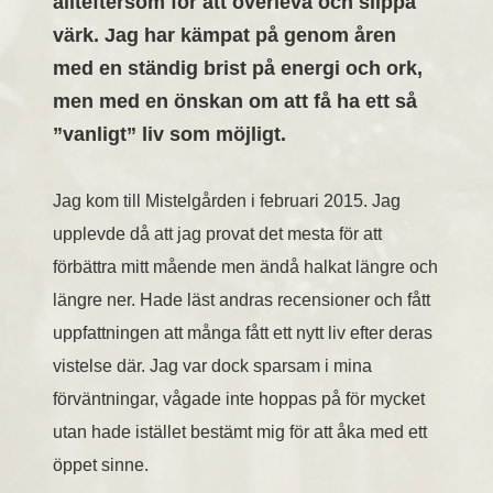
allteftersom för att överleva och slippa
värk. Jag har kämpat på genom åren
med en ständig brist på energi och ork,
men med en önskan om att få ha ett så
”vanligt” liv som möjligt.
Jag kom till Mistelgården i februari 2015. Jag
upplevde då att jag provat det mesta för att
förbättra mitt mående men ändå halkat längre och
längre ner. Hade läst andras recensioner och fått
uppfattningen att många fått ett nytt liv efter deras
vistelse där. Jag var dock sparsam i mina
förväntningar, vågade inte hoppas på för mycket
utan hade istället bestämt mig för att åka med ett
öppet sinne.