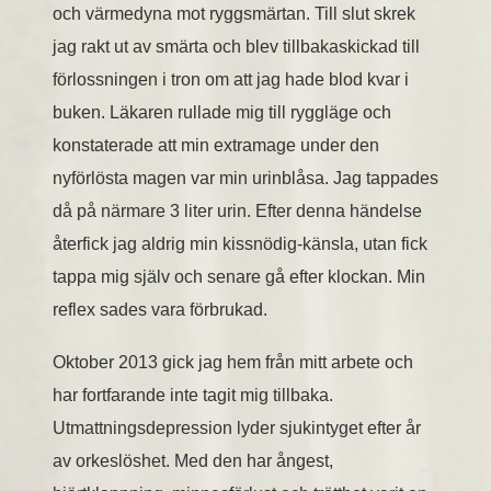
och värmedyna mot ryggsmärtan. Till slut skrek
jag rakt ut av smärta och blev tillbakaskickad till
förlossningen i tron om att jag hade blod kvar i
buken. Läkaren rullade mig till ryggläge och
konstaterade att min extramage under den
nyförlösta magen var min urinblåsa. Jag tappades
då på närmare 3 liter urin. Efter denna händelse
återfick jag aldrig min kissnödig-känsla, utan fick
tappa mig själv och senare gå efter klockan. Min
reflex sades vara förbrukad.
Oktober 2013 gick jag hem från mitt arbete och
har fortfarande inte tagit mig tillbaka.
Utmattningsdepression lyder sjukintyget efter år
av orkeslöshet. Med den har ångest,