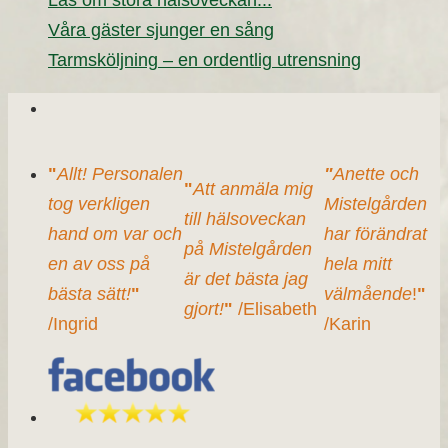
Våra gäster sjunger en sång
Tarmsköljning – en ordentlig utrensning
"
Allt! Personalen
"
Anette och
"
Att anmäla mig
tog verkligen
Mistelgården
till hälsoveckan
hand om var och
har förändrat
på Mistelgården
en av oss på
hela mitt
är det bästa jag
bästa sätt!
"
välmående
!
"
gjort!
"
/Elisabeth
/Ingrid
/Karin