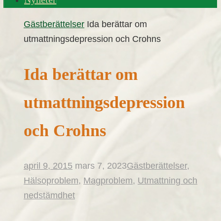
Home
Gästberättelser
Ida berättar om
utmattningsdepression och Crohns
Ida berättar om
utmattningsdepression
och Crohns
april 9, 2015
mars 7, 2023
Gästberättelser
,
Hälsoproblem
,
Magproblem
,
Utmattning och
nedstämdhet