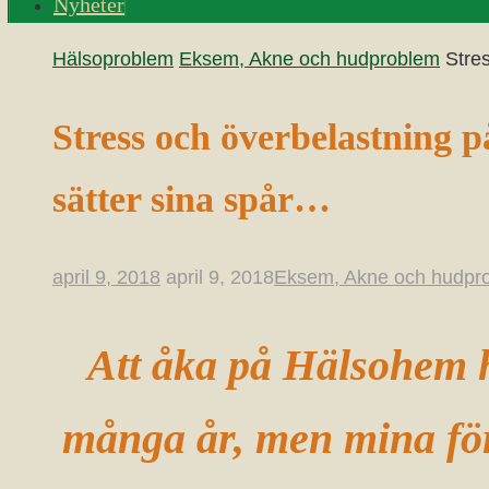
Nyheter
Home
Hälsoproblem
Eksem, Akne och hudproblem
Stre
Stress och överbelastning p
sätter sina spår…
april 9, 2018
april 9, 2018
Eksem, Akne och hudpr
Att åka på Hälsohem 
många år, men mina för