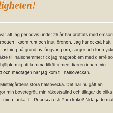
ligheten!
en var att jag periodvis under 25 år har brottats med ömso
årbotten liksom runt och inuti öronen. Jag har också haft
astning på grund av långvarig oro, sorger och för myck
 åkte till hälsohemmet fick jag magproblem med diarré s
 hjälpte mig att komma tillrätta med diarrén innan min
rött och medtagen när jag kom till hälsoveckan.
 Mistelgårdens stora hälsovecka. Det har nu gått en
 min bovetegröt, min råkostsallad och tillagar de olika
år mina tankar till Rebecca och Pär i köket! Ni lagade ma