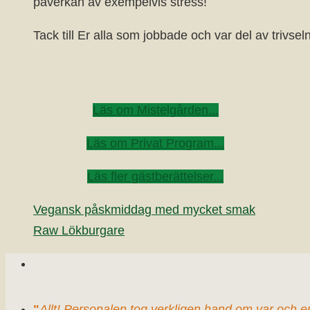
påverkan av exempelvis stress!
Tack till Er alla som jobbade och var del av trivse
Läs om Mistelgården...
Läs om Privat Program...
Läs fler gästberättelser...
Vegansk påskmiddag med mycket smak
Raw Lökburgare
"
Allt! Personalen tog verkligen hand om var och e