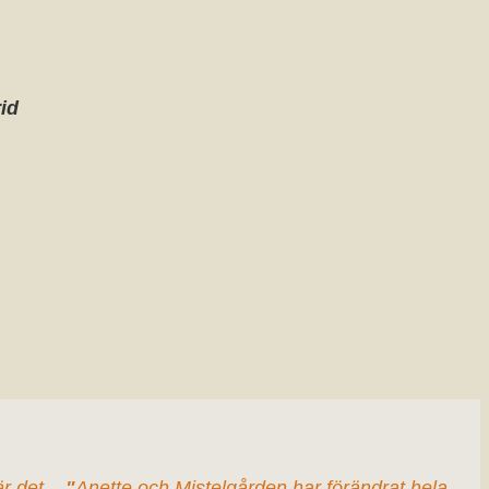
rid
är det
"
Anette och Mistelgården har förändrat hela