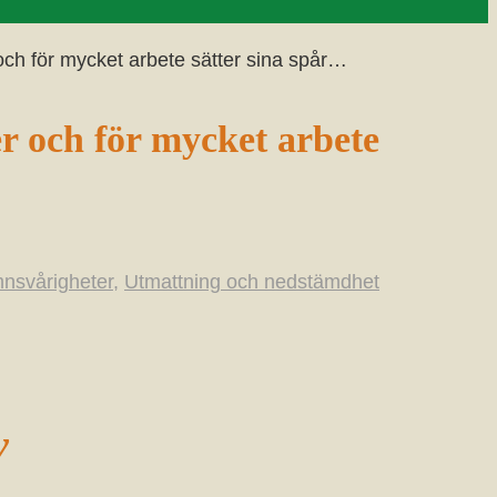
och för mycket arbete sätter sina spår…
er och för mycket arbete
nsvårigheter
,
Utmattning och nedstämdhet
v