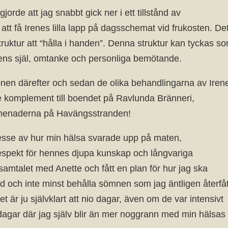
rde att jag snabbt gick ner i ett tillstånd av
att få Irenes lilla lapp på dagsschemat vid frukosten. De
ruktur att “hålla i handen”. Denna struktur kan tyckas s
dens själ, omtanke och personliga bemötande.
onen därefter och sedan de olika behandlingarna av Iren
e komplement till boendet på Ravlunda Bränneri,
omenaderna på Havängsstranden!
tresse av hur min hälsa svarade upp på maten,
espekt för hennes djupa kunskap och långvariga
nsamtalet med Anette och fått en plan för hur jag ska
d och inte minst behålla sömnen som jag äntligen återfåt
et är ju självklart att nio dagar, även om de var intensivt
agar där jag själv blir än mer noggrann med min hälsas