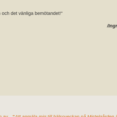
ln och det vänliga bemötandet!"
/Ing
n av
"
Att anmäla mig till hälsoveckan på Mistelgården 