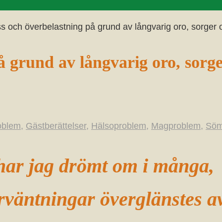
ss och överbelastning på grund av långvarig oro, sorger 
å grund av långvarig oro, sorg
oblem
,
Gästberättelser
,
Hälsoproblem
,
Magproblem
,
Söm
har jag drömt om i många,
väntningar överglänstes a