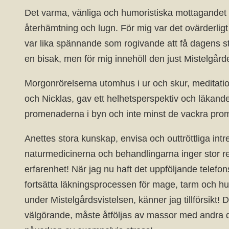
Det varma, vänliga och humoristiska mottagandet gjo
återhämtning och lugn. För mig var det ovärderligt 
var lika spännande som rogivande att få dagens st
en bisak, men för mig innehöll den just Mistelgår
Morgonrörelserna utomhus i ur och skur, meditati
och Nicklas, gav ett helhetsperspektiv och läkand
promenaderna i byn och inte minst de vackra pr
Anettes stora kunskap, envisa och outtröttliga in
naturmedicinerna och behandlingarna inger stor r
erfarenhet! När jag nu haft det uppföljande telefo
fortsätta läkningsprocessen för mage, tarm och hu
under Mistelgårdsvistelsen, känner jag tillförsikt! D
välgörande, måste åtföljas av massor med andra d