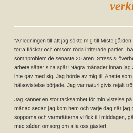
verk
"Anledningen till att jag sökte mig till Mistelgård
torra fläckar och ömsom röda irriterade partier i h
sömnproblem de senaste 20 åren. Stress & överbel
arbete sätter sina spår! Några månader innan jag
inte gav med sig. Jag hörde av mig till Anette som
hälsovistelse började. Jag var naturligtvis rejält t
Jag känner en stor tacksamhet för min vistelse på
månad sedan jag kom hem och varje dag när jag gör
sopporna och varmrätterna vi fick till middagen, g
med sådan omsorg om alla oss gäster!