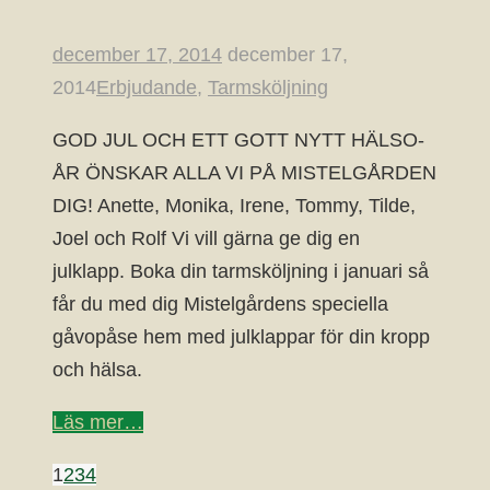
december 17, 2014
december 17,
2014
Erbjudande
,
Tarmsköljning
GOD JUL OCH ETT GOTT NYTT HÄLSO-
ÅR ÖNSKAR ALLA VI PÅ MISTELGÅRDEN
DIG! Anette, Monika, Irene, Tommy, Tilde,
Joel och Rolf Vi vill gärna ge dig en
julklapp. Boka din tarmsköljning i januari så
får du med dig Mistelgårdens speciella
gåvopåse hem med julklappar för din kropp
och hälsa.
Läs mer…
1
2
3
4