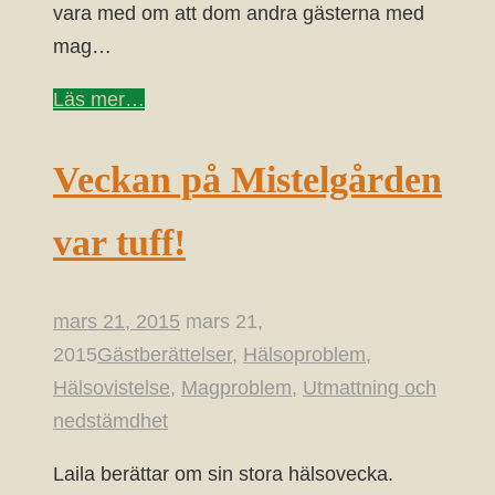
vara med om att dom andra gästerna med
mag…
Läs mer…
Veckan på Mistelgården
var tuff!
mars 21, 2015
mars 21,
2015
Gästberättelser
,
Hälsoproblem
,
Hälsovistelse
,
Magproblem
,
Utmattning och
nedstämdhet
Laila berättar om sin stora hälsovecka.