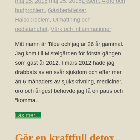
maj 25, 2015
maj 25, 2015
Eksem, Akne och
hudproblem
,
Gästberättelser
,
Hälsoproblem
,
Utmattning och
nedstämdhet
,
Värk och inflammationer
Mitt namn är Tilde och jag är 26 år gammal.
Jag kom till Mistelgården för första gången
som gäst år 2012. I mars 2012 hade jag
drabbats av en svår sjukdom och efter mer
än 6 månaders av sjukskrivning, mediciner,
oro och ångest behövde jag få en paus och
”komma…
Läs mer…
Gör en kraftfull detox