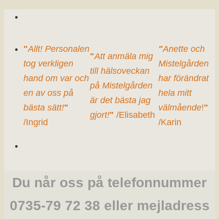
"
Allt! Personalen
"
Anette och
"
Att anmäla mig
tog verkligen
Mistelgården
till hälsoveckan
hand om var och
har förändrat
på Mistelgården
en av oss på
hela mitt
är det bästa jag
bästa sätt!
"
välmående
!
"
gjort!
"
/Elisabeth
/Ingrid
/Karin
Du når oss på telefonnummer
0735-79 72 38 eller mejladress