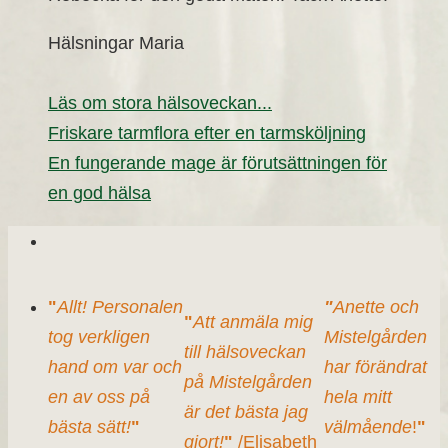
Hälsningar Maria
Läs om stora hälsoveckan...
Friskare tarmflora efter en tarmsköljning
En fungerande mage är förutsättningen för
en god hälsa
"
Allt! Personalen
"
Anette och
"
Att anmäla mig
tog verkligen
Mistelgården
till hälsoveckan
hand om var och
har förändrat
på Mistelgården
en av oss på
hela mitt
är det bästa jag
bästa sätt!
"
välmående
!
"
gjort!
"
/Elisabeth