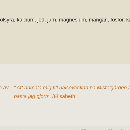
folsyra, kalcium, jod, järn, magnesium, mangan, fosfor, kal
n av
"
Att anmäla mig till hälsoveckan på Mistelgården 
bästa jag gjort!
"
/Elisabeth