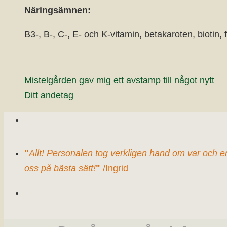
Näringsämnen:
B3-, B-, C-, E- och K-vitamin, betakaroten, biotin, 
Mistelgården gav mig ett avstamp till något nytt
Ditt andetag
"
Allt! Personalen tog verkligen hand om var och e
oss på bästa sätt!
"
/Ingrid