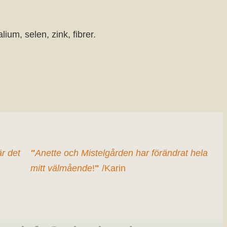
ium, selen, zink, fibrer.
är det
"
Anette och Mistelgården har förändrat hela
mitt välmående
!
"
/Karin