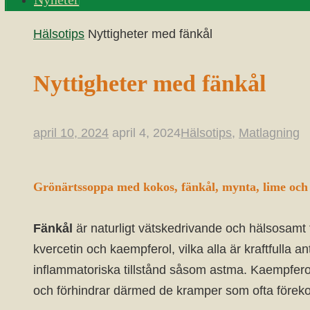
Home
Hälsotips
Nyttigheter med fänkål
Nyttigheter med fänkål
april 10, 2024
april 4, 2024
Hälsotips
,
Matlagning
Grönärtssoppa med kokos, fänkål, mynta, lime och
Fänkål
är naturligt vätskedrivande och hälsosamt 
kvercetin och kaempferol, vilka alla är kraftfulla
inflammatoriska tillstånd såsom astma. Kaempferol 
och förhindrar därmed de kramper som ofta förek