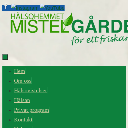
Skip
to
content
Skip
Hem
to
Om oss
content
Hälsovistelser
Hälsan
Privat program
Kontakt