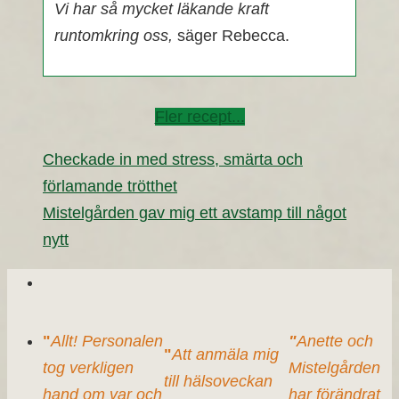
Vi har så mycket läkande kraft
runtomkring oss,
säger Rebecca.
Fler recept...
Checkade in med stress, smärta och
förlamande trötthet
Mistelgården gav mig ett avstamp till något
nytt
"
Allt! Personalen
"
Anette och
"
Att anmäla mig
tog verkligen
Mistelgården
till hälsoveckan
hand om var och
har förändrat