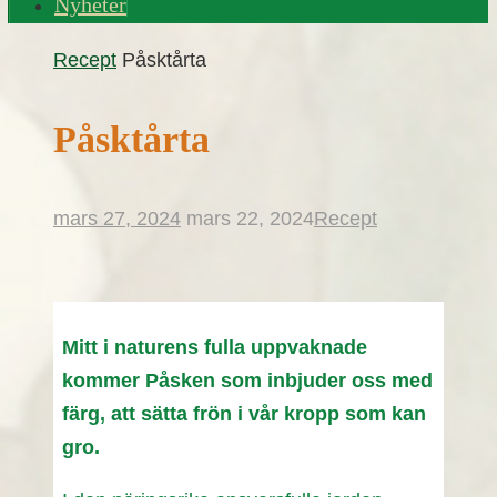
Nyheter
Home
Recept
Påsktårta
Påsktårta
mars 27, 2024
mars 22, 2024
Recept
Mitt i naturens fulla uppvaknade
kommer Påsken som inbjuder oss med
färg, att sätta frön i vår kropp som kan
gro.