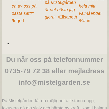
på Mistelgården
en av oss på
hela mitt
är det bästa jag
bästa sätt!
"
välmående
!
"
gjort!
"
/Elisabeth
/Ingrid
/Karin
Du når oss på telefonnummer
0735-79 72 38 eller mejladress
info@mistelgarden.se
På Mistelgården får du möjlighet att stanna upp,
fokusera på dig själv och hämta ny kraft. Kom i balans