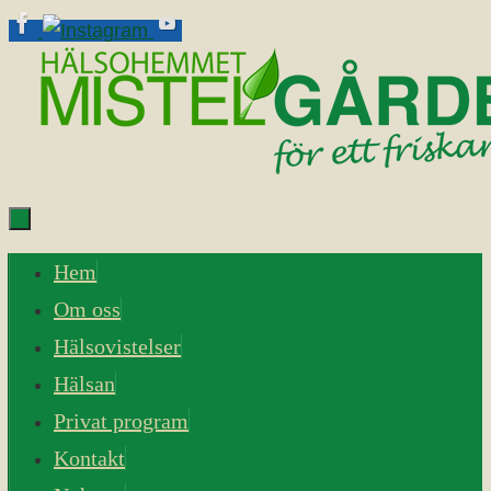
Skip
to
content
Skip
Hem
to
Om oss
content
Hälsovistelser
Hälsan
Privat program
Kontakt