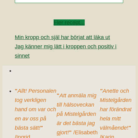
Fler recept...
Min kropp och själ har börjat att läka ut
Jag känner mig lätt i kroppen och positiv i
sinnet
"
Allt! Personalen
"
Anette och
"
Att anmäla mig
tog verkligen
Mistelgården
till hälsoveckan
hand om var och
har förändrat
på Mistelgården
en av oss på
hela mitt
är det bästa jag
bästa sätt!
"
välmående
!
"
gjort!
"
/Elisabeth
/Ingrid
/Karin