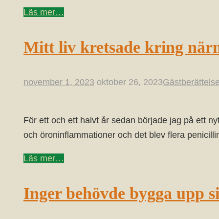
Läs mer…
Mitt liv kretsade kring närm
november 1, 2023
oktober 26, 2023
Gästberättelse
För ett och ett halvt år sedan började jag på ett 
och öroninflammationer och det blev flera penicilli
Läs mer…
Inger behövde bygga upp s