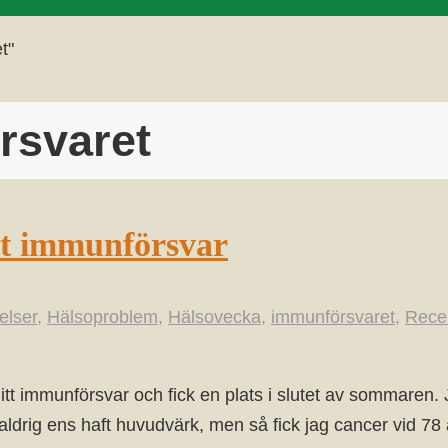
t"
rsvaret
tt immunförsvar
elser
,
Hälsoproblem
,
Hälsovecka
,
immunförsvaret
,
Rece
mitt immunförsvar och fick en plats i slutet av sommaren
och aldrig ens haft huvudvärk, men så fick jag cancer vid 