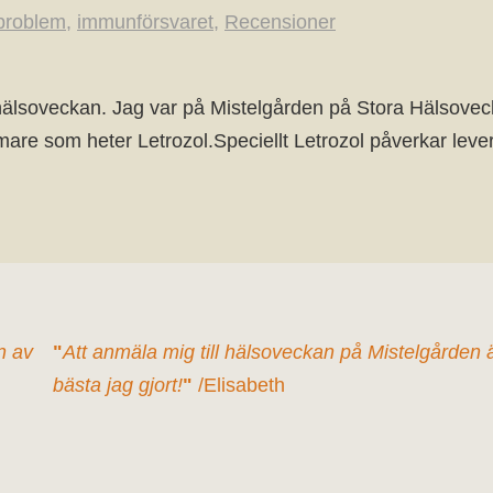
problem
,
immunförsvaret
,
Recensioner
a hälsoveckan. Jag var på Mistelgården på Stora Hälsovec
e som heter Letrozol.Speciellt Letrozol påverkar levern 
n av
"
Att anmäla mig till hälsoveckan på Mistelgården 
bästa jag gjort!
"
/Elisabeth