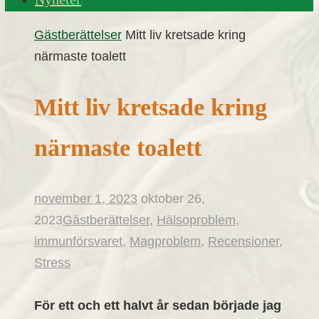
Home
Gästberättelser
Mitt liv kretsade kring
närmaste toalett
Mitt liv kretsade kring
närmaste toalett
november 1, 2023
oktober 26,
2023
Gästberättelser
,
Hälsoproblem
,
immunförsvaret
,
Magproblem
,
Recensioner
,
Stress
För ett och ett halvt år sedan började jag