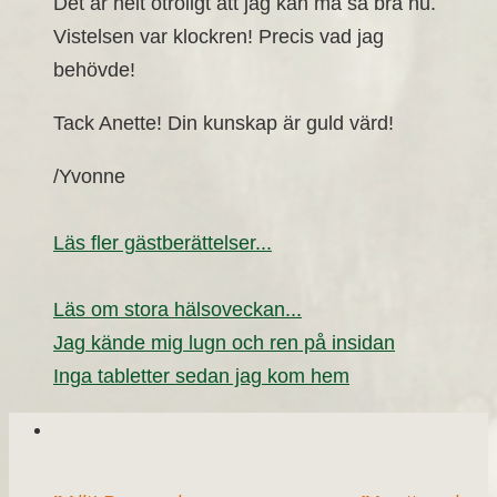
Det är helt otroligt att jag kan må så bra nu.
Vistelsen var klockren! Precis vad jag
behövde!
Tack Anette! Din kunskap är guld värd!
/Yvonne
Läs fler gästberättelser...
Läs om stora hälsoveckan...
Jag kände mig lugn och ren på insidan
Inga tabletter sedan jag kom hem