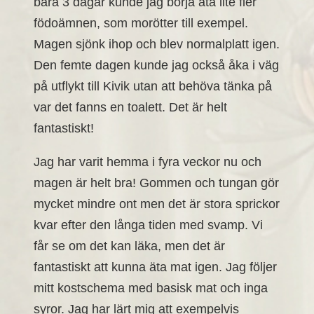
bara 3 dagar kunde jag börja äta lite fler
födoämnen, som morötter till exempel.
Magen sjönk ihop och blev normalplatt igen.
Den femte dagen kunde jag också åka i väg
på utflykt till Kivik utan att behöva tänka på
var det fanns en toalett. Det är helt
fantastiskt!
Jag har varit hemma i fyra veckor nu och
magen är helt bra! Gommen och tungan gör
mycket mindre ont men det är stora sprickor
kvar efter den långa tiden med svamp. Vi
får se om det kan läka, men det är
fantastiskt att kunna äta mat igen. Jag följer
mitt kostschema med basisk mat och inga
syror. Jag har lärt mig att exempelvis