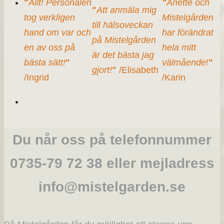
"
Allt! Personalen
"
Anette och
"
Att anmäla mig
tog verkligen
Mistelgården
till hälsoveckan
hand om var och
har förändrat
på Mistelgården
en av oss på
hela mitt
är det bästa jag
bästa sätt!
"
välmående
!
"
gjort!
"
/Elisabeth
/Ingrid
/Karin
Du når oss på telefonnummer
0735-79 72 38 eller mejladress
info@mistelgarden.se