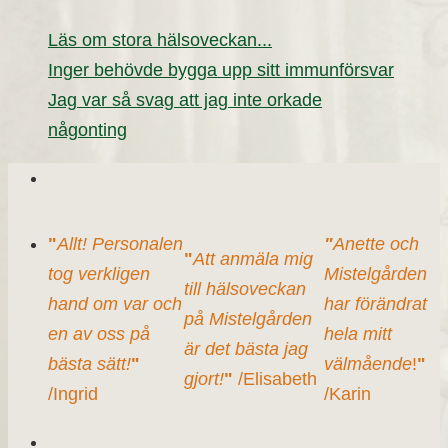
Läs om stora hälsoveckan...
Inger behövde bygga upp sitt immunförsvar
Jag var så svag att jag inte orkade
någonting
"
Allt! Personalen
"
Anette och
"
Att anmäla mig
tog verkligen
Mistelgården
till hälsoveckan
hand om var och
har förändrat
på Mistelgården
en av oss på
hela mitt
är det bästa jag
bästa sätt!
"
välmående
!
"
gjort!
"
/Elisabeth
/Ingrid
/Karin