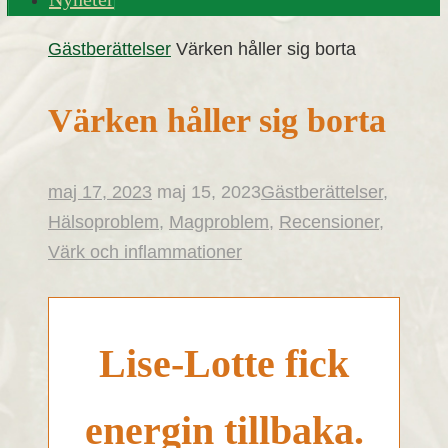
Home
Gästberättelser
Värken håller sig borta
Värken håller sig borta
maj 17, 2023
maj 15, 2023
Gästberättelser
,
Hälsoproblem
,
Magproblem
,
Recensioner
,
Värk och inflammationer
Lise-Lotte fick
energin tillbaka.