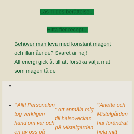
Läs Tildes berättelse...
Hitta fler recept...
Behöver man leva med konstant magont
och illamående? Svaret är nej!
All energi gick åt till att försöka välja mat
som magen tålde
"
Allt! Personalen
"
Anette och
"
Att anmäla mig
tog verkligen
Mistelgården
till hälsoveckan
hand om var och
har förändrat
på Mistelgården
en av oss på
hela mitt