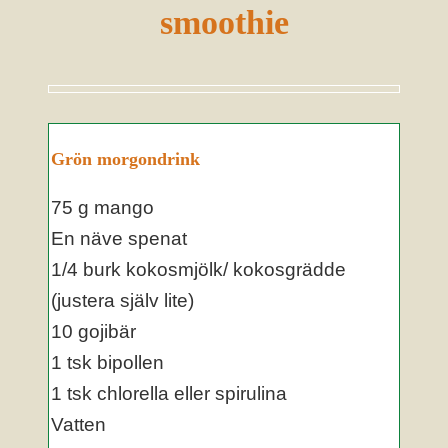
smoothie
Grön morgondrink
75 g mango
En näve spenat
1/4 burk kokosmjölk/ kokosgrädde
(justera själv lite)
10 gojibär
1 tsk bipollen
1 tsk chlorella eller spirulina
Vatten