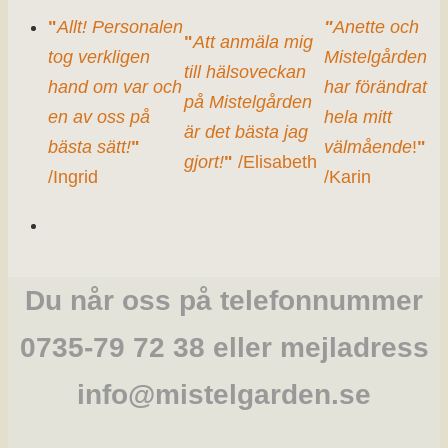
"
Allt! Personalen
"
Anette och
"
Att anmäla mig
tog verkligen
Mistelgården
till hälsoveckan
hand om var och
har förändrat
på Mistelgården
en av oss på
hela mitt
är det bästa jag
bästa sätt!
"
välmående
!
"
gjort!
"
/Elisabeth
/Ingrid
/Karin
Du når oss på telefonnummer
0735-79 72 38 eller mejladress
info@mistelgarden.se