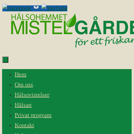
Skip
to
content
Skip
Hem
to
Om oss
content
Hälsovistelser
Hälsan
Privat program
Kontakt