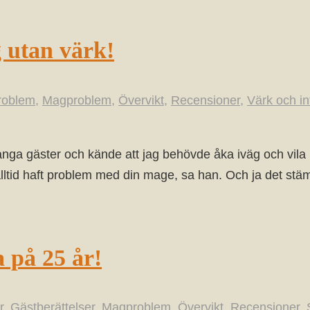
g utan värk!
roblem
,
Magproblem
,
Övervikt
,
Recensioner
,
Värk och i
ga gäster och kände att jag behövde åka iväg och vila 
 alltid haft problem med din mage, sa han. Och ja det s
a på 25 år!
r
,
Gästberättelser
,
Magproblem
,
Övervikt
,
Recensioner
,