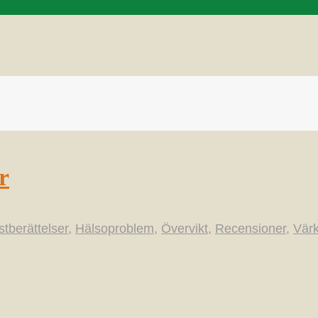
r
tberättelser
,
Hälsoproblem
,
Övervikt
,
Recensioner
,
Värk