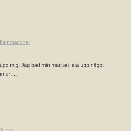
nflammationer
upp mig. Jag bad min man att leta upp något
tämmer….
Stress