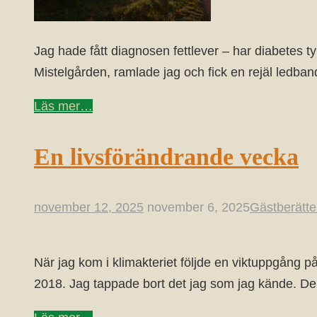
Jag hade fått diagnosen fettlever – har diabetes t
Mistelgården, ramlade jag och fick en rejäl ledban
Läs mer…
En livsförändrande vecka
november 12, 2025
november 6, 2025
Gästberätte
När jag kom i klimakteriet följde en viktuppgång p
2018. Jag tappade bort det jag som jag kände. D