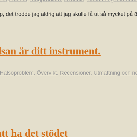
, det trodde jag aldrig att jag skulle få ut så mycket på 
lsan är ditt instrument.
Hälsoproblem
,
Övervikt
,
Recensioner
,
Utmattning och n
tt ha det stödet