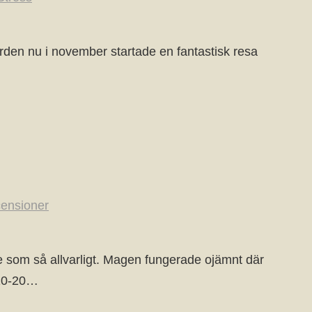
den nu i november startade en fantastisk resa
ensioner
e som så allvarligt. Magen fungerade ojämnt där
 10-20…