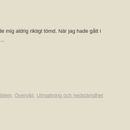
 mig aldrig riktigt tömd. När jag hade gått i
r…
blem
,
Övervikt
,
Utmattning och nedstämdhet