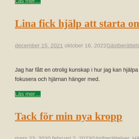
Läs mer…
Lina fick hjälp att starta o
december 15, 2021
oktober 16, 2022
Gästberättel
Jag har fått en otrolig kunskap i hur jag kan hjälp
fokusera och hjärnan hänger med.
Läs mer…
Tack för min nya kropp
mars 23, 2020
februari 2, 2023
Gästberättelser
,
Hä