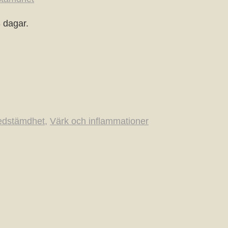
8 dagar.
edstämdhet
,
Värk och inflammationer