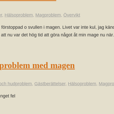
r
,
Hälsoproblem
,
Magproblem
,
Övervikt
rstoppad o svullen i magen. Livet var inte kul, jag kände
 att nu var det hög tid att göra något åt min mage nu nä
 problem med magen
och hudproblem
,
Gästberättelser
,
Hälsoproblem
,
Magpro
nget fel