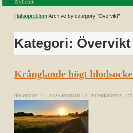
Nyheter
Home
Hälsoproblem
Archive by category "Övervikt"
Kategori:
Övervikt
Krånglande högt blodsocke
december 10, 2025
februari 12, 2026
diabetes
,
Gäs