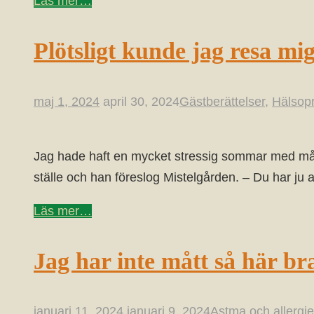
Läs mer…
Plötsligt kunde jag resa mi
maj 1, 2024
april 30, 2024
Gästberättelser
,
Hälsop
Jag hade haft en mycket stressig sommar med mån
ställe och han föreslog Mistelgården. – Du har ju
Läs mer…
Jag har inte mått så här br
januari 11, 2024
januari 9, 2024
Astma och allergie