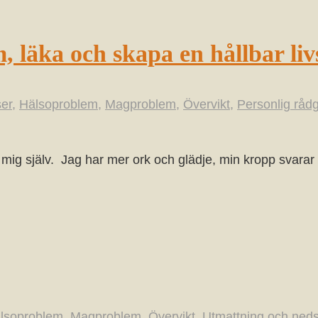
m, läka och skapa en hållbar livs
ser
,
Hälsoproblem
,
Magproblem
,
Övervikt
,
Personlig råd
a mig själv. Jag har mer ork och glädje, min kropp svarar 
lsoproblem
,
Magproblem
,
Övervikt
,
Utmattning och ned